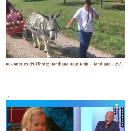
Aux Âneries d'Uffholtz Handiane Haut Rhin - Handiane - 29/08/2019