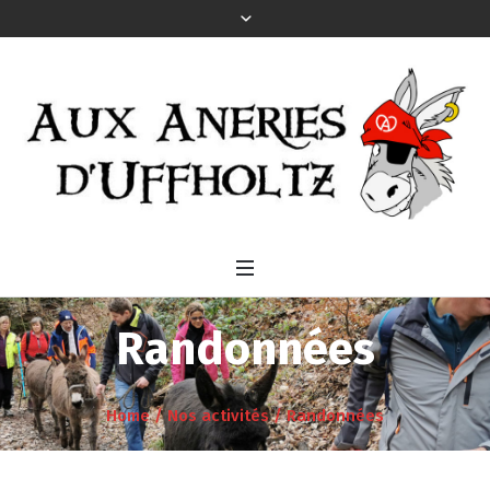
Randonnées
Home
/
Nos activités
/
Randonnées